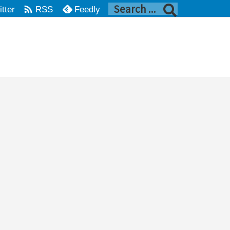

itter
Feedly
RSS