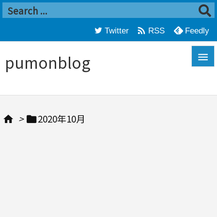

Twitter
Feedly
RSS
pumonblog


メニ

>
2020年10月


サイ

前へ

次へ
