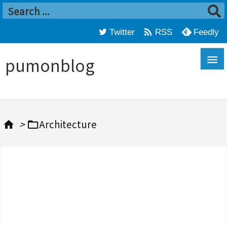

Twitter
Feedly
RSS
pumonblog


メニ

>
Architecture


サイ

前へ

次へ
